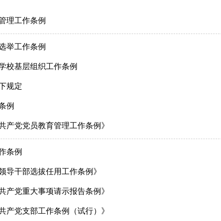
管理工作条例
选举工作条例
学校基层组织工作条例
下规定
条例
共产党党员教育管理工作条例》
作条例
领导干部选拔任用工作条例》
共产党重大事项请示报告条例》
共产党支部工作条例（试行）》