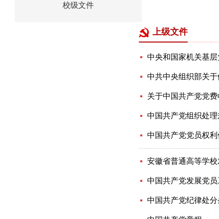
校级文件
上级文件
中央和国家机关基层
中共中央组织部关于
关于中国共产党党费
中国共产党组织处理
中国共产党党员权利
安徽省普通高等学校
中国共产党发展党员
中国共产党纪律处分