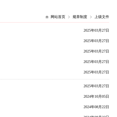
网站首页
规章制度
上级文件
2025年03月27日
2025年03月27日
2025年03月27日
2025年03月27日
2025年03月27日
2025年03月27日
2024年10月05日
2024年08月22日